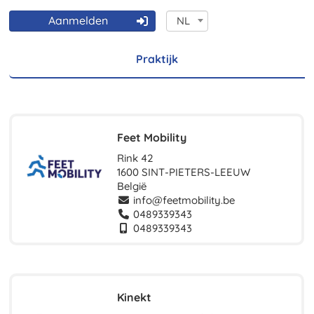
Aanmelden
NL
Praktijk
Feet Mobility
Rink 42
1600 SINT-PIETERS-LEEUW
België
info@feetmobility.be
0489339343
0489339343
Kinekt