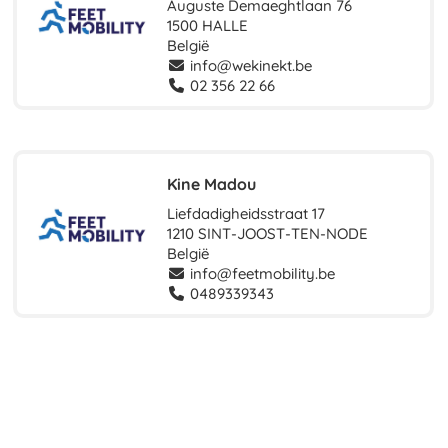
Auguste Demaeghtlaan 76
1500 HALLE
België
info@wekinekt.be
02 356 22 66
Kine Madou
Liefdadigheidsstraat 17
1210 SINT-JOOST-TEN-NODE
België
info@feetmobility.be
0489339343